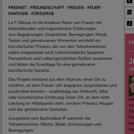
FREIHEIT · FREUNDSCHAFT · FREUDE · FEUER ·
FANTASIE · FÜRSORGE
La F-Deluxe ist ein kreativer Raum von Frauen mit
internationalen und migrantischen Erfahrungen.
Aus Begegnungen, Gesprächen, Bewegungen, Musik,
Texten und gemeinsamen Momenten entsteht ein
PR
künstlerischer Prozess, der von den Teilnehmerinnen
selbst mitgestaltet wird. Unterschiedliche Sprachen,
Perspektiven und Lebensgeschichten fließen zusammen
J
und bilden die Grundlage für eine gemeinsame
19
künstlerische Sprache.
Das Projekt entstand aus dem Wunsch, einen Ort zu
schaffen, an dem Frauen sich begegnen, ausprobieren und
ausdrücken können – unabhängig von Herkunft, Alter
oder künstlerischer Erfahrung. Einen Ort, an dem nicht
Li
Leistung im Mittelpunkt steht, sondern Präsenz, Neugier
sow
und das gemeinsame Gestalten.
Ge
Fre
Ausgehend vom Buchstaben
F
sammeln die
be
Teilnehmerinnen Wörter, Bilder, Erinnerungen und
re
Bewegungen: