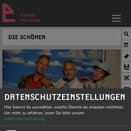
DIE SCHÖNEN
DATENSCHUTZEINSTELLUNGEN
Hier kannst du auswählen, welche Dienste du erlauben möchtest.
„Die Schönen / Musiktheater im E-WERK“ bringt
Um mehr zu erfahren, lesen Sie bitte unsere
Theaterabende auf hohem musikalischem Niveau zur
Datenschutzerklärung
.
Aufführung. Immer wieder überrascht das Ensemble das
Publikum mit extravaganten Musikprogrammen. Ihr Name