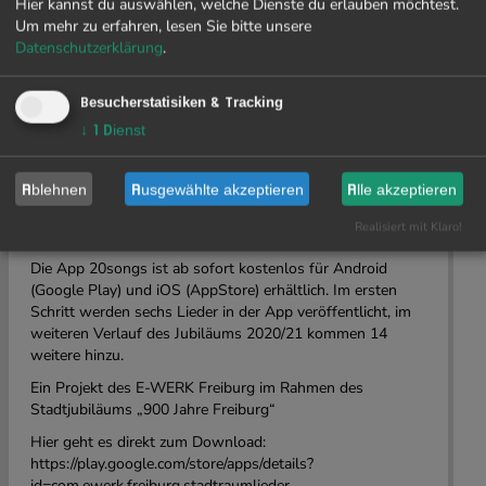
Hier kannst du auswählen, welche Dienste du erlauben möchtest.
Freiburg hat eine reiche wechselvolle
Um mehr zu erfahren, lesen Sie bitte unsere
Migrationsgeschichte, die Lieder haben teils direkte, teils
Datenschutzerklärung
.
indirekte musikalische Bezüge zur Stadt und den
Menschen die in ihr leben. Diese Lieder sind durch eine
App in einem Audiowalk ins Stadtbild eingefügt und mit
Besucherstatisiken & Tracking
Orten, die für die Migrationsgeschichte oder die aktuelle
↓
1
Dienst
Migration wichtig sind, verknüpft. Sie wurden vom Chor
an den jeweiligen Orten gesungen und aufgenommen.
Ablehnen
Ausgewählte akzeptieren
Alle akzeptieren
Bedingt durch die Corona-Krise verzögert sich die
Veröffentlichung der App und reicht bis ins Jahr 2021
Realisiert mit Klaro!
hinein.
Die App 20songs ist ab sofort kostenlos für Android
(Google Play) und iOS (AppStore) erhältlich. Im ersten
Schritt werden sechs Lieder in der App veröffentlicht, im
weiteren Verlauf des Jubiläums 2020/21 kommen 14
weitere hinzu.
Ein Projekt des E-WERK Freiburg im Rahmen des
Stadtjubiläums „900 Jahre Freiburg“
Hier geht es direkt zum Download:
https://play.google.com/store/apps/details?
id=com.ewerk.freiburg.stadtraumlieder