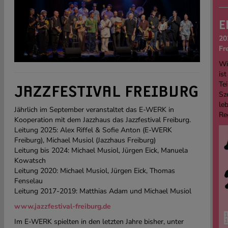
E
20
Fr
Wi
ist
Tei
JAZZFESTIVAL FREIBURG
Sz
le
Jährlich im September veranstaltet das E-WERK in
Re
Kooperation mit dem Jazzhaus das Jazzfestival Freiburg.
Leitung 2025: Alex Riffel & Sofie Anton (E-WERK
Freiburg), Michael Musiol (Jazzhaus Freiburg)
Leitung bis 2024: Michael Musiol, Jürgen Eick, Manuela
Kowatsch
Leitung 2020: Michael Musiol, Jürgen Eick, Thomas
Fenselau
Leitung 2017-2019: Matthias Adam und Michael Musiol
www.jazzfestival-freiburg.de
Im E-WERK spielten in den letzten Jahre bisher, unter