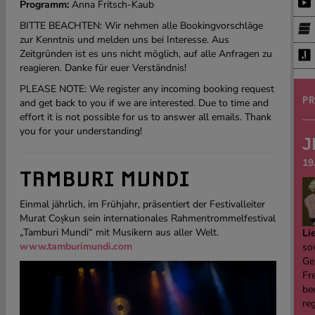
Programm:
Anna Fritsch-Kaub
BITTE BEACHTEN: Wir nehmen alle Bookingvorschläge
zur Kenntnis und melden uns bei Interesse. Aus
Zeitgründen ist es uns nicht möglich, auf alle Anfragen zu
reagieren. Danke für euer Verständnis!
PLEASE NOTE: We register any incoming booking request
PR
and get back to you if we are interested. Due to time and
effort it is not possible for us to answer all emails. Thank
you for your understanding!
J
19
TAMBURI MUNDI
Einmal jährlich, im Frühjahr, präsentiert der Festivalleiter
Murat Coşkun sein internationales Rahmentrommelfestival
„Tamburi Mundi“ mit Musikern aus aller Welt.
Li
www.tamburimundi.com
sow
Ge
Fre
be
re