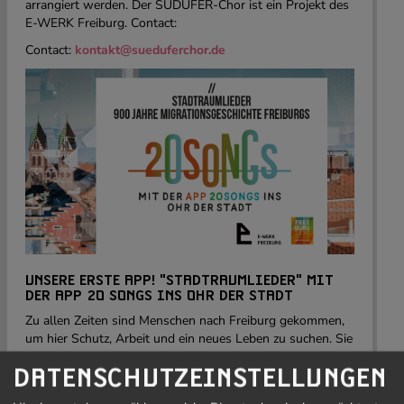
arrangiert werden. Der SÜDUFER-Chor ist ein Projekt des
E-WERK Freiburg. Contact:
Contact:
kontakt@sueduferchor.de
UNSERE ERSTE APP! "STADTRAUMLIEDER" MIT
DER APP 20 SONGS INS OHR DER STADT
Zu allen Zeiten sind Menschen nach Freiburg gekommen,
um hier Schutz, Arbeit und ein neues Leben zu suchen. Sie
brachten immer auch ihre Lieder mit. 20 dieser Lieder aus
DATENSCHUTZEINSTELLUNGEN
verschiedenen Zeiten und Epochen wurden gesammelt
und für den SÜDUFER-Chor bearbeitet.