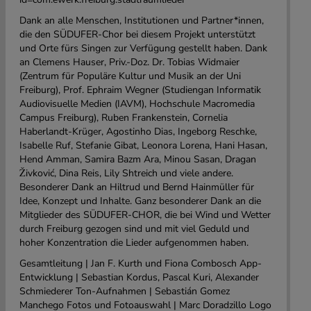
Dank an alle Menschen, Institutionen und Partner*innen,
die den SÜDUFER-Chor bei diesem Projekt unterstützt
und Orte fürs Singen zur Verfügung gestellt haben. Dank
an Clemens Hauser, Priv.-Doz. Dr. Tobias Widmaier
(Zentrum für Populäre Kultur und Musik an der Uni
Freiburg), Prof. Ephraim Wegner (Studiengan Informatik
Audiovisuelle Medien (IAVM), Hochschule Macromedia
Campus Freiburg), Ruben Frankenstein, Cornelia
Haberlandt-Krüger, Agostinho Dias, Ingeborg Reschke,
Isabelle Ruf, Stefanie Gibat, Leonora Lorena, Hani Hasan,
Hend Amman, Samira Bazm Ara, Minou Sasan, Dragan
Živković, Dina Reis, Lily Shtreich und viele andere.
Besonderer Dank an Hiltrud und Bernd Hainmüller für
Idee, Konzept und Inhalte. Ganz besonderer Dank an die
Mitglieder des SÜDUFER-CHOR, die bei Wind und Wetter
durch Freiburg gezogen sind und mit viel Geduld und
hoher Konzentration die Lieder aufgenommen haben.
Gesamtleitung | Jan F. Kurth und Fiona Combosch App-
Entwicklung | Sebastian Kordus, Pascal Kuri, Alexander
Schmiederer Ton-Aufnahmen | Sebastián Gomez
Manchego Fotos und Fotoauswahl | Marc Doradzillo Logo