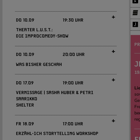
+
DO
10.09
19:30 UHR
THEATER L.U.S.T.:
DIE IMPROCOMEDY-SHOW
PR
+
DO
10.09
20:00 UHR
J
WAS BISHER GESCHAH
19
+
DO
17.09
19:00 UHR
Li
VERNISSAGE | SASHA HUBER & PETRI
sow
Die bekannte Freiburger Improtheatergruppe
SAARIKKO
Ge
improvisiert völlig spontan, temporeich und
SHELTER
Fre
überraschend Szenen live und spontan auf offener
be
Bühne. Sicher ist: Keine der Spieler*innen wird ihren
re
Text vergessen - denn sie haben keinen gelernt! Sie
+
Wenn wir wissen, was bisher geschah, nehmen wir
FR
18.09
17:00 UHR
spielen auf Zuruf des Publikums ...
[mehr]
intensiver wahr, was heute passiert und verstehen,
ERZÄHL-ICH STORYTELLING WORKSHOP
was morgen kommen kann.In Was bisher geschah
E
€ 19,40 / ERMÄSSIGT: € 13,90
EINTRITT