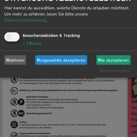
Vorlage "Pressematerial" für deine Produktion |
Hier kannst du auswählen, welche Dienste du erlauben möchtest.
Deadlines und Infos
Um mehr zu erfahren, lesen Sie bitte unsere
Download
Datenschutzerklärung
.
Richtlinien für Plakat- / Flyergestaltung
Download E-WERK
|
Download Südufer
Besucherstatisiken & Tracking
↓
1
Dienst
PR
Das E-WERK Freiburg ist weitgehend barrierefrei.
Ablehnen
Ausgewählte akzeptieren
Alle akzeptieren
J
Klicke
hier
für eine vergrößerte Ansicht.
19
Realisiert mit Klaro!
Li
sow
Ge
Fre
be
re