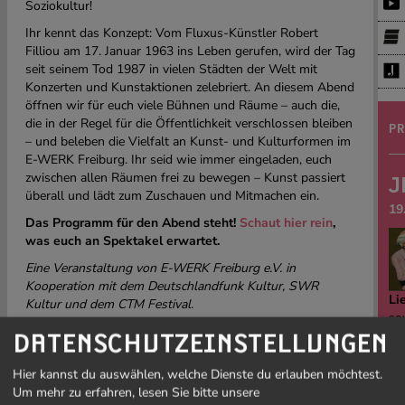
Soziokultur!
Ihr kennt das Konzept: Vom Fluxus-Künstler Robert
Filliou am 17. Januar 1963 ins Leben gerufen, wird der Tag
seit seinem Tod 1987 in vielen Städten der Welt mit
Konzerten und Kunstaktionen zelebriert. An diesem Abend
öffnen wir für euch viele Bühnen und Räume – auch die,
die in der Regel für die Öffentlichkeit verschlossen bleiben
PR
– und beleben die Vielfalt an Kunst- und Kulturformen im
E-WERK Freiburg. Ihr seid wie immer eingeladen, euch
zwischen allen Räumen frei zu bewegen – Kunst passiert
J
überall und lädt zum Zuschauen und Mitmachen ein.
19
Das Programm für den Abend steht!
Schaut hier rein
,
was euch an Spektakel erwartet.
Eine Veranstaltung von E-WERK Freiburg e.V. in
Kooperation mit dem Deutschlandfunk Kultur, SWR
Li
Kultur und dem CTM Festival.
sow
Gefördert vom Kulturamt der Stadt Freiburg.
Ge
DATENSCHUTZEINSTELLUNGEN
Gesponsort von der Sparkasse Freiburg Nördlicher
Fre
Breisgau.
be
Hier kannst du auswählen, welche Dienste du erlauben möchtest.
re
Um mehr zu erfahren, lesen Sie bitte unsere
Ab 19:00 Uhr geht's los, der Eintritt zu allen Bühnen ist